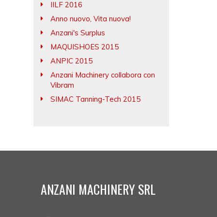
IILF 2016
Anno nuovo, Vita nuova!
Anzani's Surplus
MAQUISHOES 2015
ANPIC 2015
Anzani Machinery collabora con
Vibram
SIMAC Tanning-Tech 2015
ANZANI MACHINERY SRL