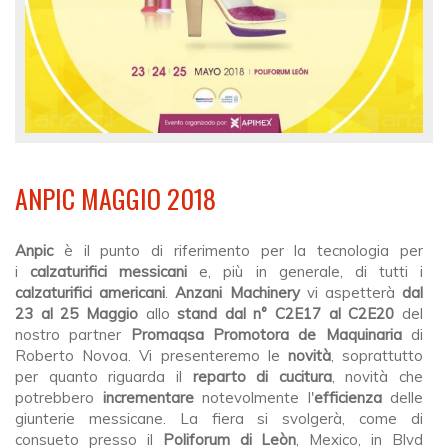
ANPIC MAGGIO 2018
Anpic
è il punto di riferimento per la tecnologia per
i
calzaturifici messicani
e, più in generale, di tutti i
calzaturifici americani
.
Anzani Machinery
vi aspetterà
dal
23 al 25 Maggio
allo
stand dal n° C2E17 al C2E20
del
nostro partner
Promaqsa Promotora de Maquinaria
di
Roberto Novoa. Vi presenteremo le
novità
, soprattutto
per quanto riguarda il
reparto di cucitura
, novità che
potrebbero
incrementare
notevolmente l'
efficienza
delle
giunterie messicane. La fiera si svolgerà, come di
consueto
presso il
Poliforum di Leòn
, Mexico, in Blvd