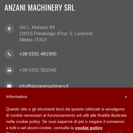
ANZANI MACHINERY SRL
Via L. Manara, 84
20015
Parabiago (Fraz. S. Lorenzo)
Milano, ITALY
+39 0331 491900
+39 0331 551040
info@anzanimachinery.it
Informativa
x
Assistenza tecnica:
technical.support@anzanimachinery.it
Questo sito o gli strumenti terzi da questo utilizzati si avvalgono
di cookie necessari al funzionamento ed utili alle finalità illustrate
nella cookie policy. Se vuoi saperne di più o negare il consenso
a tutti o ad alcuni cookie, consulta la
cookie policy
.